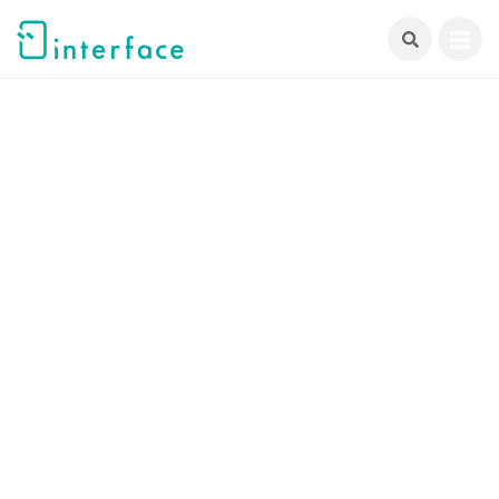
跳
至
主
要
內
容