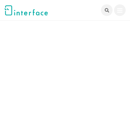
跳
至
主
要
內
容