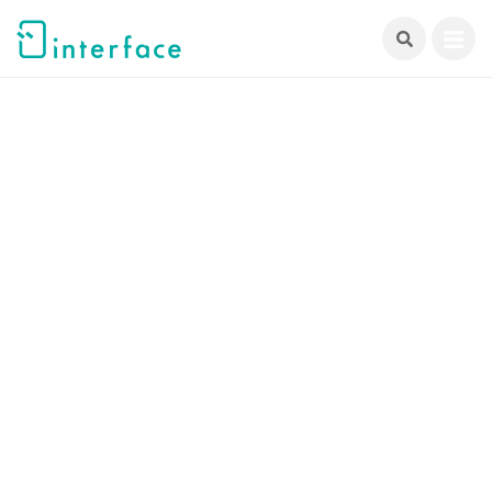
跳
至
主
要
內
容