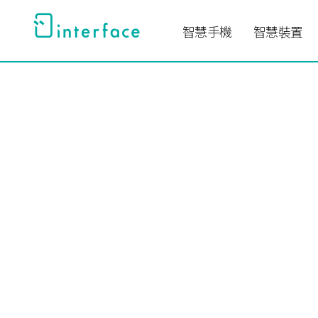
跳
至
智慧手機
智慧裝置
主
要
內
容