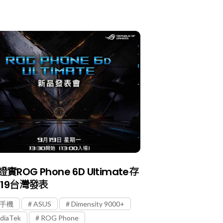
實ROG Phone 6D Ultimate存
/19台灣發表
G手機
ASUS
Dimensity 9000+
diaTek
ROG Phone