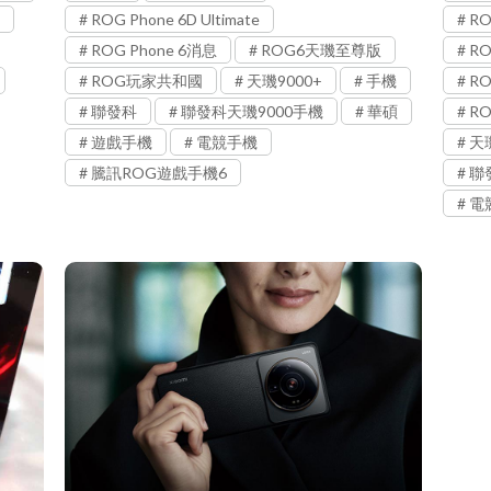
ROG Phone 6D Ultimate
RO
ROG Phone 6消息
ROG6天璣至尊版
RO
ROG玩家共和國
天璣9000+
手機
RO
聯發科
聯發科天璣9000手機
華碩
RO
遊戲手機
電競手機
天璣
騰訊ROG遊戲手機6
聯
電