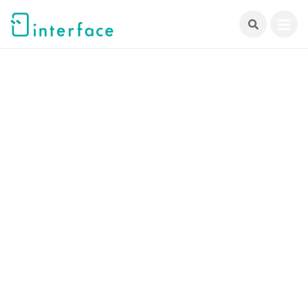
跳
至
主
要
內
容