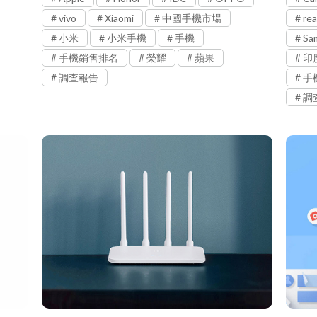
vivo
Xiaomi
中國手機市場
re
小米
小米手機
手機
Sa
手機銷售排名
榮耀
蘋果
印
調查報告
手
調