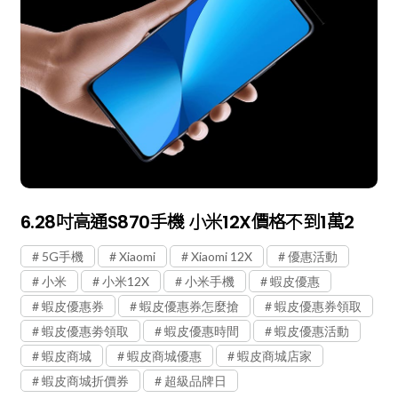
6.28吋高通S870手機 小米12X價格不到1萬2
5G手機
Xiaomi
Xiaomi 12X
優惠活動
小米
小米12X
小米手機
蝦皮優惠
蝦皮優惠券
蝦皮優惠券怎麼搶
蝦皮優惠券領取
蝦皮優惠劵領取
蝦皮優惠時間
蝦皮優惠活動
蝦皮商城
蝦皮商城優惠
蝦皮商城店家
蝦皮商城折價券
超級品牌日