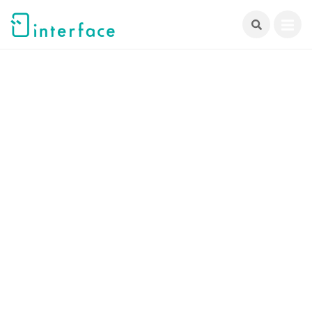
跳
至
主
要
內
容