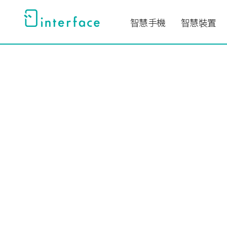
跳
至
智慧手機
智慧裝置
主
要
內
容