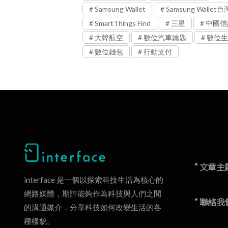
Samsung Wallet
Samsung Wallet台
SmartThings Find
三星
中國信
大韓航空
數位汽車鑰匙
數位生
數位錢包
行動支付
" 文章主
interface 是一個以探索科技生活為核心的
網路媒體，期許能夠作為科技與人們之間
" 聯絡我
的溝通媒介，分享科技如何改變生活的各
種樣貌。