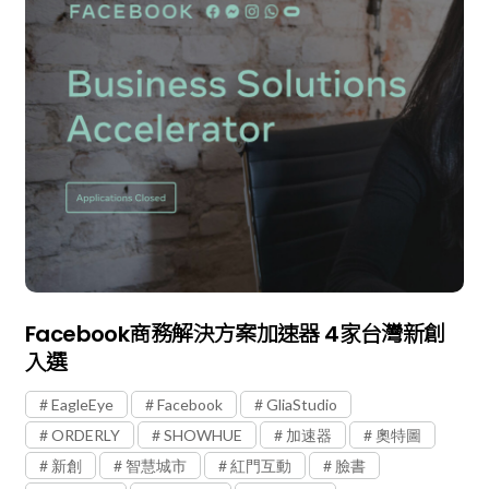
Facebook商務解決方案加速器 4家台灣新創
入選
EagleEye
Facebook
GliaStudio
ORDERLY
SHOWHUE
加速器
奧特圖
新創
智慧城市
紅門互動
臉書