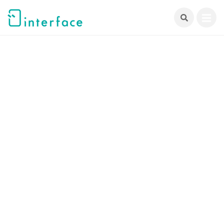
跳
至
主
要
內
容