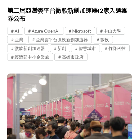
第二屆亞灣雲平台微軟新創加速器12家入選團
隊公布
AI
Azure OpenAI
Microsoft
中山大學
亞灣
亞灣雲平台微軟新創加速器
微軟
微軟新創加速器
新創
智慧城市
竹謙科技
經濟部中小企業處
高雄市政府