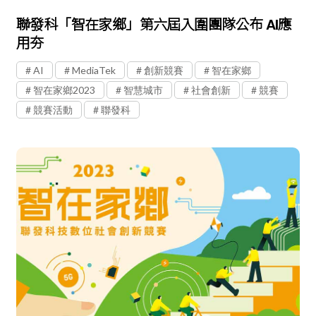
聯發科「智在家鄉」第六屆入圍團隊公布 AI應
用夯
AI
MediaTek
創新競賽
智在家鄉
智在家鄉2023
智慧城市
社會創新
競賽
競賽活動
聯發科