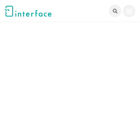
跳
至
主
要
內
容