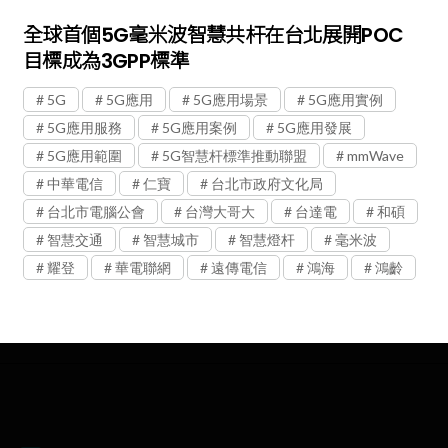
全球首個5G毫米波智慧共杆在台北展開POC
目標成為3GPP標準
5G
5G應用
5G應用場景
5G應用實例
5G應用服務
5G應用案例
5G應用發展
5G應用範圍
5G智慧杆標準推動聯盟
mmWave
中華電信
仁寶
台北市政府文化局
台北市電腦公會
台灣大哥大
台達電
和碩
智慧交通
智慧城市
智慧燈杆
毫米波
耀登
華電聯網
遠傳電信
鴻海
鴻齡