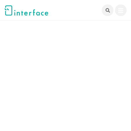
跳
至
主
要
內
容