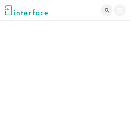
跳
至
主
要
內
容