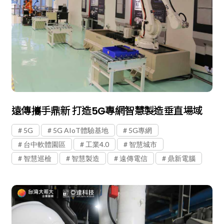
遠傳攜手鼎新 打造5G專網智慧製造垂直場域
5G
5G AIoT體驗基地
5G專網
台中軟體園區
工業4.0
智慧城市
智慧巡檢
智慧製造
遠傳電信
鼎新電腦