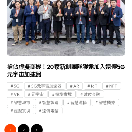
搶佔虛擬商機！20家新創團隊獲邀加入遠傳5G
元宇宙加速器
5G
5G元宇宙加速器
AR
IoT
NFT
VR
元宇宙
擴增實境
數位金融
智慧城市
智慧製造
智慧運輸
智慧醫療
虛擬實境
遠傳電信
1
2
>