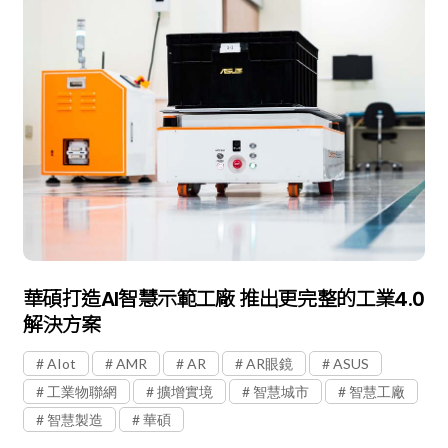
華碩打造AI智慧示範工廠 推出更完整的工業4.0
解決方案
AIot
AMR
AR
AR眼鏡
ASUS
工業物聯網
擴增實境
智慧城市
智慧工廠
智慧製造
華碩