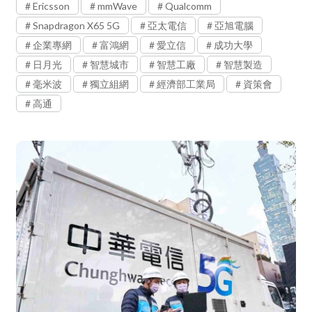
Ericsson
mmWave
Qualcomm
Snapdragon X65 5G
亞太電信
亞旭電腦
企業專網
富鴻網
愛立信
成功大學
日月光
智慧城市
智慧工廠
智慧製造
毫米波
獨立組網
經濟部工業局
資策會
高通