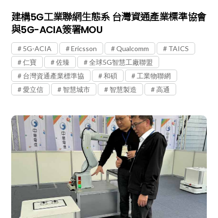
建構5G工業聯網生態系 台灣資通產業標準協會
與5G-ACIA簽署MOU
5G-ACIA
Ericsson
Qualcomm
TAICS
仁寶
佐臻
全球5G智慧工廠聯盟
台灣資通產業標準協
和碩
工業物聯網
愛立信
智慧城市
智慧製造
高通