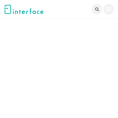
跳
至
主
要
內
容