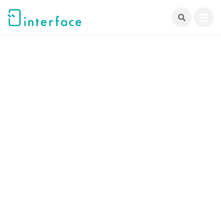
跳
至
主
要
內
容