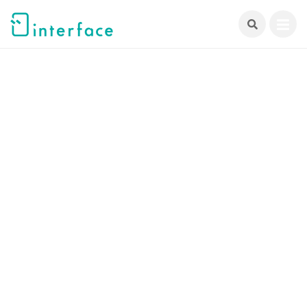
跳
至
主
要
內
容