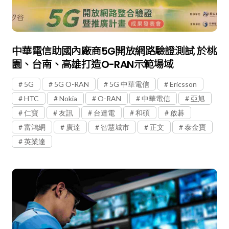
中華電信助國內廠商5G開放網路驗證測試 於桃
園、台南、高雄打造O-RAN示範場域
5G
5G O-RAN
5G 中華電信
Ericsson
HTC
Nokia
O-RAN
中華電信
亞旭
仁寶
友訊
台達電
和碩
啟碁
富鴻網
廣達
智慧城市
正文
泰金寶
英業達