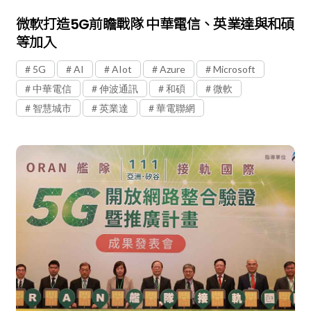
微軟打造5G前瞻戰隊 中華電信、英業達與和碩
等加入
5G
AI
AIot
Azure
Microsoft
中華電信
伸波通訊
和碩
微軟
智慧城市
英業達
華電聯網