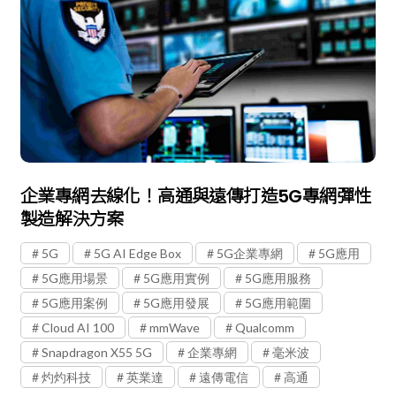
企業專網去線化！高通與遠傳打造5G專網彈性
製造解決方案
5G
5G AI Edge Box
5G企業專網
5G應用
5G應用場景
5G應用實例
5G應用服務
5G應用案例
5G應用發展
5G應用範圍
Cloud AI 100
mmWave
Qualcomm
Snapdragon X55 5G
企業專網
毫米波
灼灼科技
英業達
遠傳電信
高通