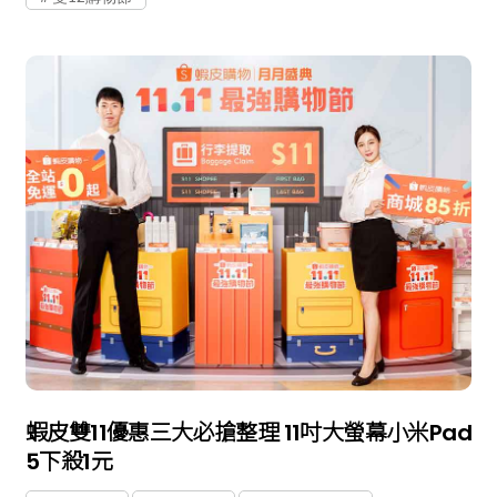
蝦皮雙11優惠三大必搶整理 11吋大螢幕小米Pad
5下殺1元