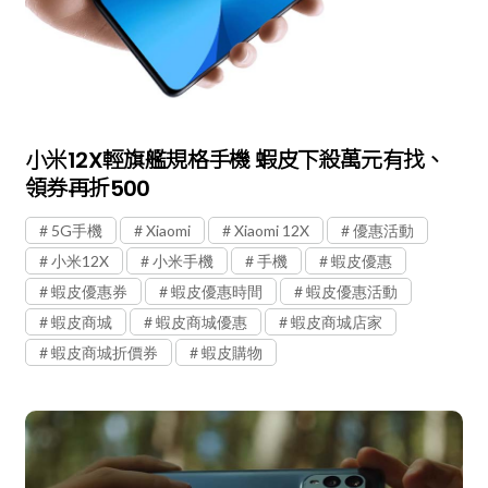
小米12X輕旗艦規格手機 蝦皮下殺萬元有找、
領券再折500
5G手機
Xiaomi
Xiaomi 12X
優惠活動
小米12X
小米手機
手機
蝦皮優惠
蝦皮優惠券
蝦皮優惠時間
蝦皮優惠活動
蝦皮商城
蝦皮商城優惠
蝦皮商城店家
蝦皮商城折價券
蝦皮購物