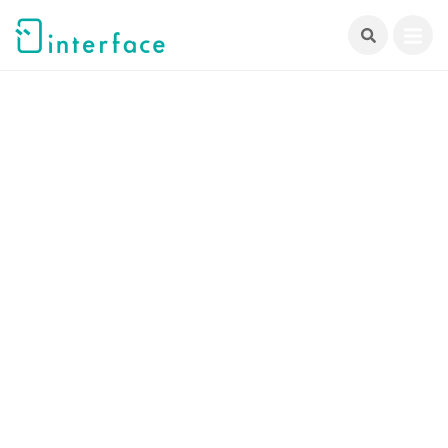
跳
至
主
要
內
容