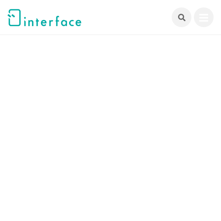
跳
至
主
要
內
容