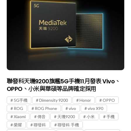
聯發科天璣9200旗艦5G手機11月發表 Vivo、
OPPO、小米與華碩等品牌確定採用
5G手機
Dimensity 9200
Honor
OPPO
ROG
ROG Phone
vivo
vivo X90
Xiaomi
傳音
天璣9200
小米
手機
榮耀
聯發科
聯發科 手機