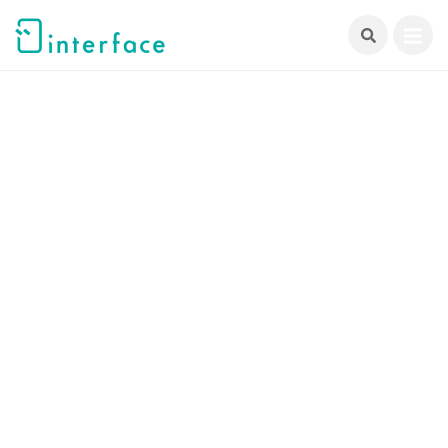
跳
至
主
要
內
容