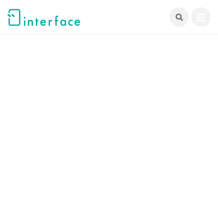
跳
至
主
要
內
容