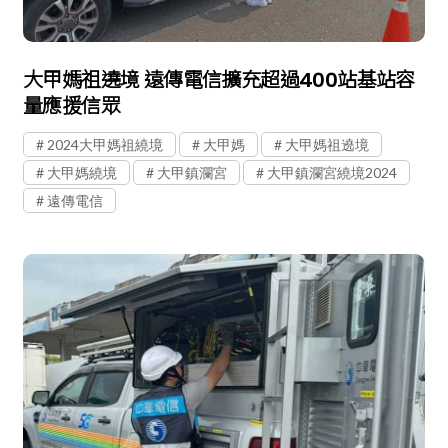
大甲媽祖遶境 遠傳電信擴充超過400站基站容
量應援信眾
2024大甲媽祖繞境
大甲媽
大甲媽祖遶境
大甲媽繞境
大甲鎮瀾宮
大甲鎮瀾宮繞境2024
遠傳電信