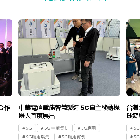
合作
中華電信賦能智慧製造 5G自主移動機
台灣
器人首度展出
球遊
5G
5G 中華電信
5G應用
5G
5G應用場景
5G應用實例
5