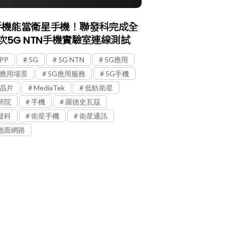
手機能當衛星手機！聯發科完成全
次5G NTN手機實驗室連線測試
PP
5G
5G NTN
5G應用
G應用場景
5G應用服務
5G手機
G晶片
MediaTek
低軌衛星
研院
手機
羅德史瓦茲
發科
衛星手機
衛星通訊
地面網路