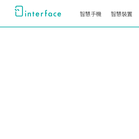
跳
至
智慧手機
智慧裝置
主
要
內
容