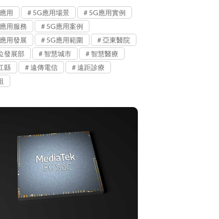
G應用
5G應用場景
5G應用實例
G應用服務
5G應用案例
G應用發展
5G應用範圍
亞東醫院
位發展部
智慧城市
智慧醫療
江縣
遠傳電信
遠距診療
祖