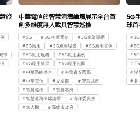
智慧旅
中華電信於智慧港灣論壇展示全台首
5G
創多維度無人載具智慧巡檢
球首
實例
5G
5G 中華電信
5G企業專網
3G
5G應用
5G應用場景
5G應用實例
5
城市
5G應用服務
5G應用案例
5
信
5G應用發展
5G應用範圍
工
中華系統整合
中華資安國際
聯
中華電信
交通部
智慧城市
非
智慧巡檢
智慧港灣
智慧港灣全球論壇
海洋委員會
無人機
高雄市政府