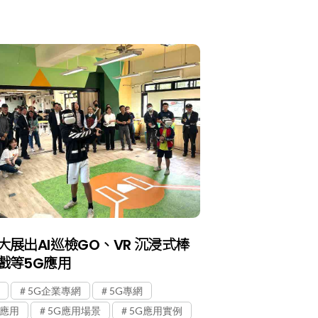
大展出AI巡檢GO、VR 沉浸式棒
戲等5G應用
5G企業專網
5G專網
G應用
5G應用場景
5G應用實例