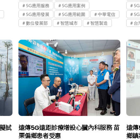
5G應用服務
5G應用案例
5
5G應用發展
5G應用範圍
中華電信
5
數位發展部
智慧城市
智慧製造
台
虛擬試
遠傳5G遠距診療增設心臟內科服務 苗
遠傳
栗偏鄉患者受惠
鄉鎮