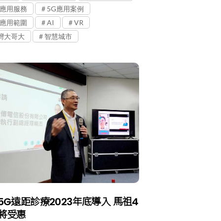
G應用服務
5G應用案例
G應用範圍
AI
VR
灣大哥大
智慧城市
5G遠距診療2023年底導入 馬祖4
將受惠