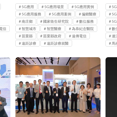
5G應用
5G應用場景
5G應用實例
5
5G應用服務
5G應用案例
偏鄉醫療
5
南庄鄉
國家衛生研究院
數位服務
5
電信
智慧城市
智慧醫療
為恭紀念醫院
數
苗栗縣
苗栗縣政府
遠傳電信
連
遠距診療
遠距診療就醫
馬