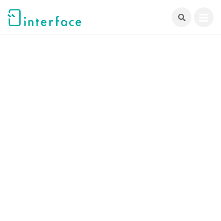
跳
至
主
要
內
容