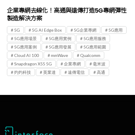
企業專網去線化！高通與遠傳打造5G專網彈性
製造解決方案
5G
5G AI Edge Box
5G企業專網
5G應用
5G應用場景
5G應用實例
5G應用服務
5G應用案例
5G應用發展
5G應用範圍
Cloud AI 100
mmWave
Qualcomm
Snapdragon X55 5G
企業專網
毫米波
灼灼科技
英業達
遠傳電信
高通