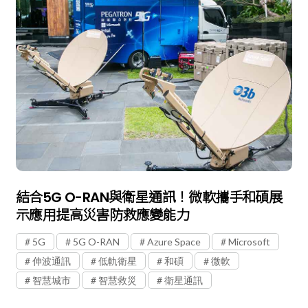
結合5G O-RAN與衛星通訊！微軟攜手和碩展
示應用提高災害防救應變能力
5G
5G O-RAN
Azure Space
Microsoft
伸波通訊
低軌衛星
和碩
微軟
智慧城市
智慧救災
衛星通訊