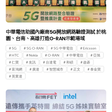
中華電信助國內廠商5G開放網路驗證測試 於桃
園、台南、高雄打造O-RAN示範場域
5G
5G O-RAN
5G 中華電信
Ericsson
HTC
Nokia
O-RAN
中華電信
亞旭
仁寶
友訊
台達電
和碩
啟碁
富鴻網
廣達
智慧城市
正文
泰金寶
英業達