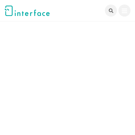
跳
至
主
要
內
容