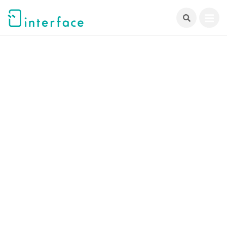
跳
至
主
要
內
容