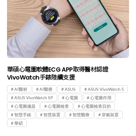
華碩心電圖軟體ECG APP取得醫材認證
VivoWatch手錶陸續支援
AI醫材
AI醫療
ASUS
ASUS VivoWatch 5
ASUS VivoWatch SP
心電圖
心電圖作用
心電圖儀器
心電圖檢查
心電圖檢查目的
智慧手錶
智慧裝置
智慧醫療
穿戴裝置
華碩