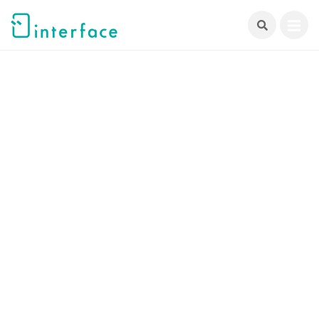
跳
至
主
要
內
容