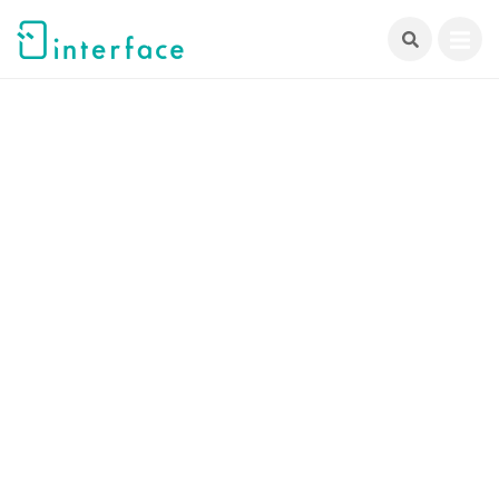
跳
至
主
要
內
容