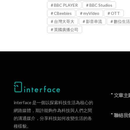
BBC PLAYER
BBC Studios
CBeebies
myVideo
OTT
台灣大哥大
影音串流
數位生活
英國廣播公司
" 文章主
interface 是一個以探索科技生活為核心的
網路媒體，期許能夠作為科技與人們之間
" 聯絡我
的溝通媒介，分享科技如何改變生活的各
種樣貌。