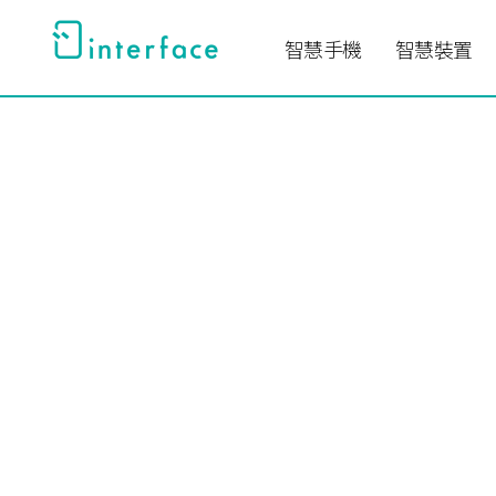
跳
至
智慧手機
智慧裝置
主
要
內
容