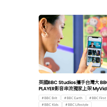
英國BBC Studios攜手台灣大 BB
PLAYER影音串流獨家上架 MyVid
BBC Brit
BBC Earth
BBC First
BBC Kids
BBC Lifestyle