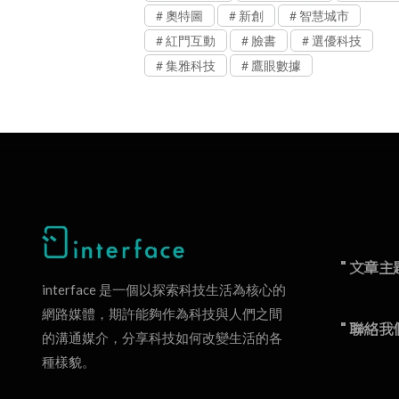
奧特圖
新創
智慧城市
紅門互動
臉書
選優科技
集雅科技
鷹眼數據
" 文章主
interface 是一個以探索科技生活為核心的
網路媒體，期許能夠作為科技與人們之間
" 聯絡我
的溝通媒介，分享科技如何改變生活的各
種樣貌。