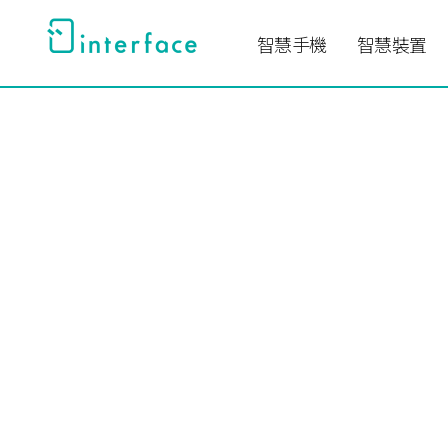
跳
至
智慧手機
智慧裝置
主
要
內
容