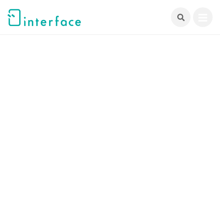
跳
至
主
要
內
容