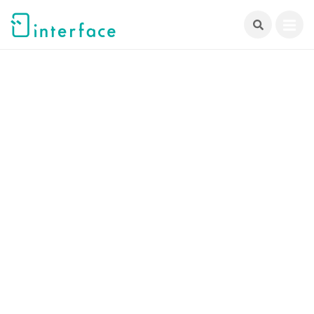
跳
至
主
要
內
容