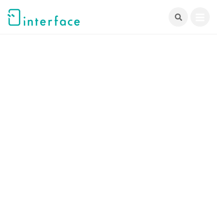
跳
至
主
要
內
容