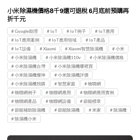
小米除濕機價格8千9還可退稅 6月底前預購再
折千元
Google助理
IoT
IoT例子
IoT應用
IoT應用案例
IoT應用領域
IoT產品
IoT設備
Xiaomi
Xiaomi智慧除濕機
小米
小米除濕機
小米除濕機110v
小米除濕機價格
小米除濕機台灣
小米除濕機哪裡買
小米除濕機燦坤
小米除濕機評價
小米除濕機預購
智慧家庭
物聯網
物聯網例子
物聯網應用
物聯網應用實例
物聯網產品
物聯網設備
節能標章
節能補助除濕機
節能除濕機
米家
除濕機
除濕機小米