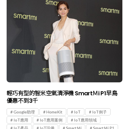
輕巧有型的智米空氣清淨機 SmartＭi P1早鳥
優惠不到3千
Google助理
HomeKit
IoT
IoT例子
IoT應用
IoT應用案例
IoT應用領域
IoT產品
IoT設備
SmartＭi
SmartＭi P1