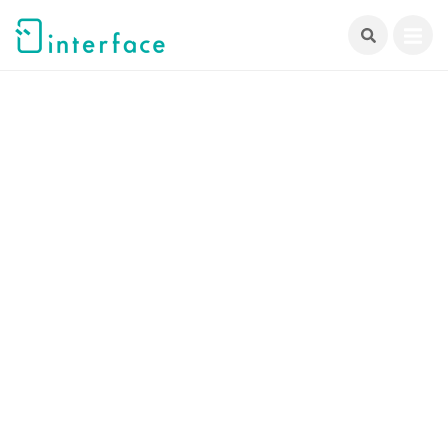
跳
至
主
要
內
容