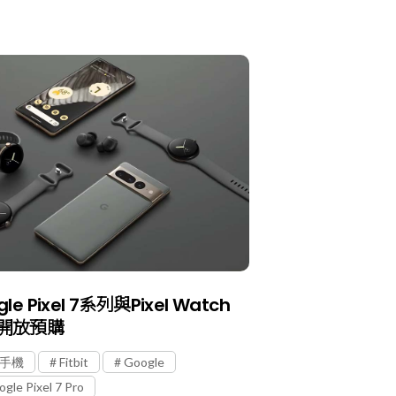
le Pixel 7系列與Pixel Watch
開放預購
G手機
Fitbit
Google
gle Pixel 7 Pro