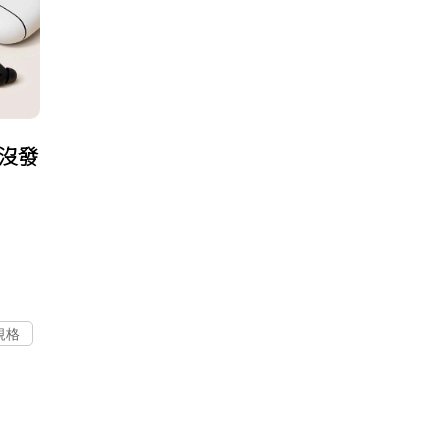
h還沒發
 規格