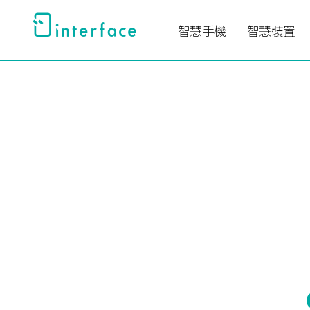
跳
至
智慧手機
智慧裝置
主
要
內
容