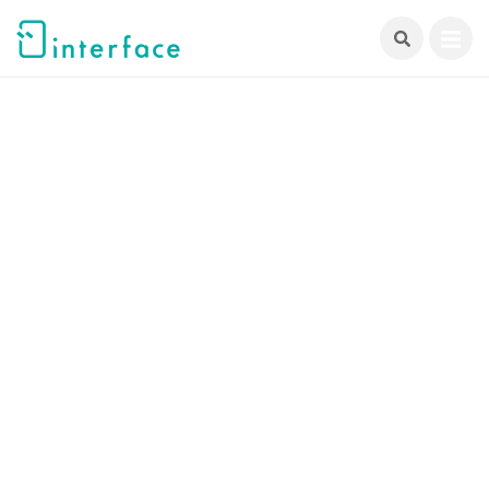
跳
至
主
要
內
容