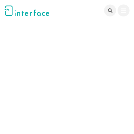
跳
至
主
要
內
容