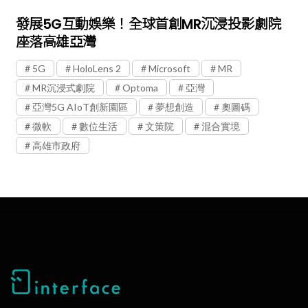
發展5G互動娛樂！全球首創MR沉浸投影劇院
座落高雄亞灣
5G
HoloLens 2
Microsoft
MR
MR沉浸式劇院
Optoma
亞灣
亞灣5G AIoT創新園區
夢想創造
奧圖碼
微軟
數位生活
文策院
混合實境
高雄市政府