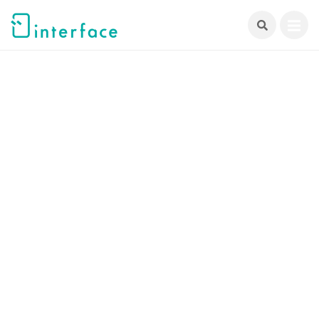
跳
至
主
要
內
容