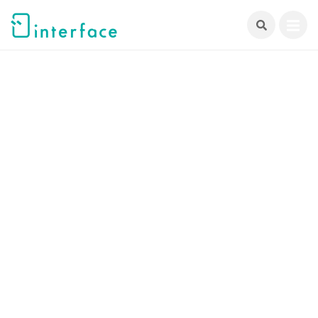
跳
至
主
要
內
容