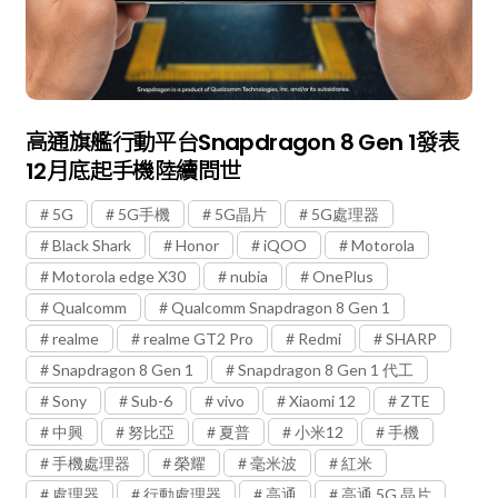
高通旗艦行動平台Snapdragon 8 Gen 1發表
12月底起手機陸續問世
5G
5G手機
5G晶片
5G處理器
Black Shark
Honor
iQOO
Motorola
Motorola edge X30
nubia
OnePlus
Qualcomm
Qualcomm Snapdragon 8 Gen 1
realme
realme GT2 Pro
Redmi
SHARP
Snapdragon 8 Gen 1
Snapdragon 8 Gen 1 代工
Sony
Sub-6
vivo
Xiaomi 12
ZTE
中興
努比亞
夏普
小米12
手機
手機處理器
榮耀
毫米波
紅米
處理器
行動處理器
高通
高通 5G 晶片