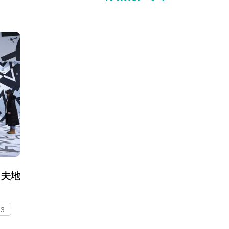
胡夫地
》
 3