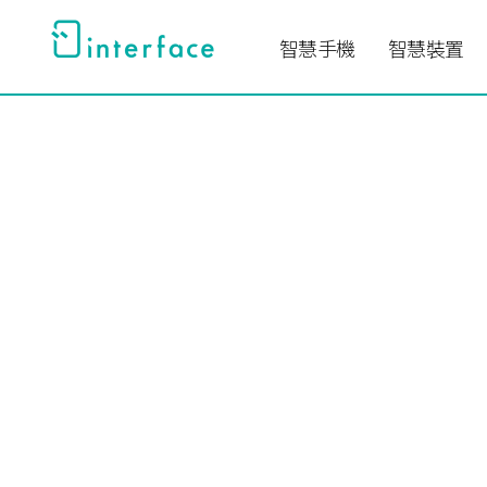
跳
至
智慧手機
智慧裝置
主
要
內
容