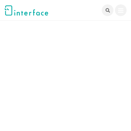
跳
至
主
要
內
容