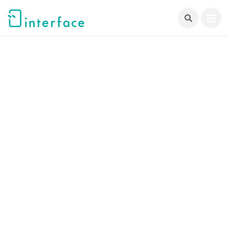
跳
至
主
要
內
容