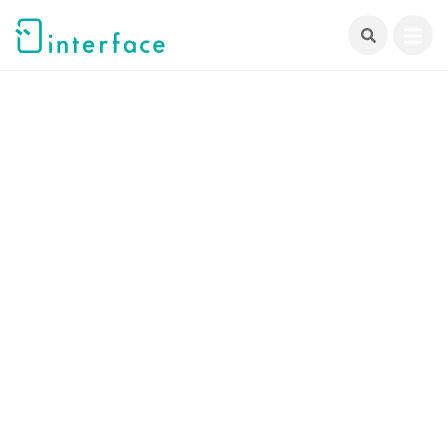
跳
至
主
要
內
容