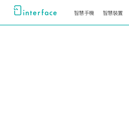
跳
至
智慧手機
智慧裝置
主
要
內
容