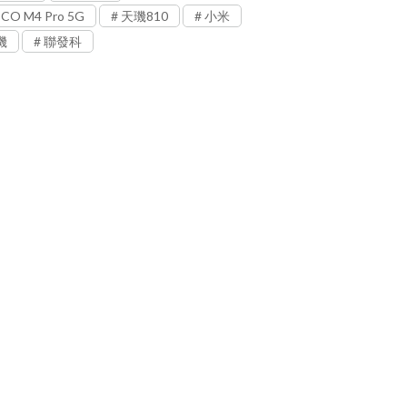
CO M4 Pro 5G
天璣810
小米
機
聯發科