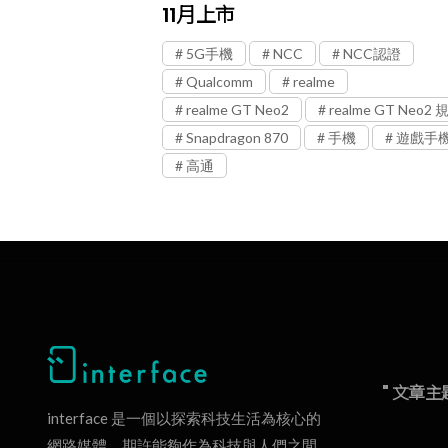
11月上市
5G手機
NCC
NCC認證
Qualcomm
realme
realme GT Neo2
realme GT Neo2 
Snapdragon 870
手機
遊戲手
高通
" 文章主
interface 是一個以探索科技生活為核心的
網路媒體，期許能夠作為科技與人們之間