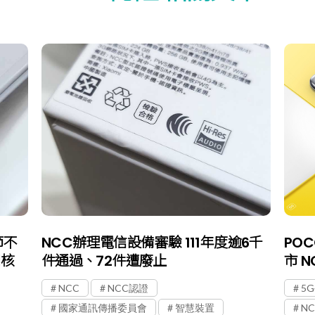
節不
NCC辦理電信設備審驗 111年度逾6千
POC
口核
件通過、72件遭廢止
市 
NCC
NCC認證
5
國家通訊傳播委員會
智慧裝置
N