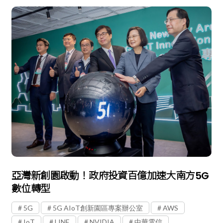
亞灣新創園啟動！政府投資百億加速大南方5G
數位轉型
5G
5G AIoT創新園區專案辦公室
AWS
IoT
LINE
NVIDIA
中華電信