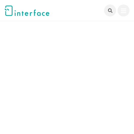
跳
至
主
要
內
容