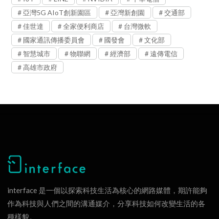
亞灣5G AIoT創新園區
亞灣新創園
交通部
佳世達
全家便利商店
台灣微軟
國家通訊傳播委員會
國發會
文化部
智慧城市
物聯網
經濟部
遠傳電信
高雄市政府
interface 是一個以探索科技生活為核心的網路媒體，期許能夠
作為科技與人們之間的溝通媒介，分享科技如何改變生活的各
種樣貌。