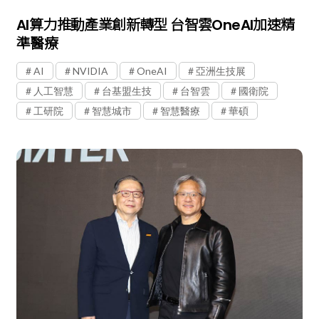
AI算力推動產業創新轉型 台智雲OneAI加速精
準醫療
AI
NVIDIA
OneAI
亞洲生技展
人工智慧
台基盟生技
台智雲
國衛院
工研院
智慧城市
智慧醫療
華碩