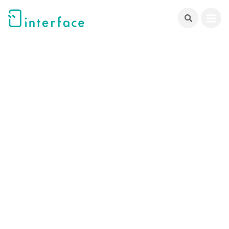
跳
至
主
要
內
容