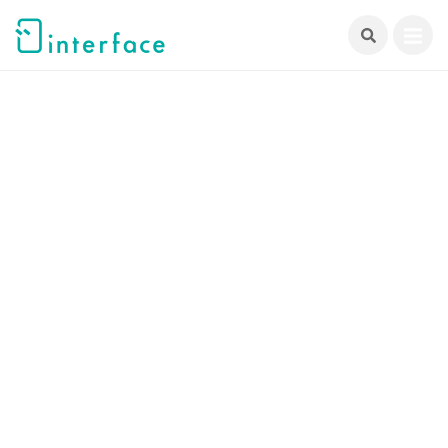
跳
至
主
要
內
容