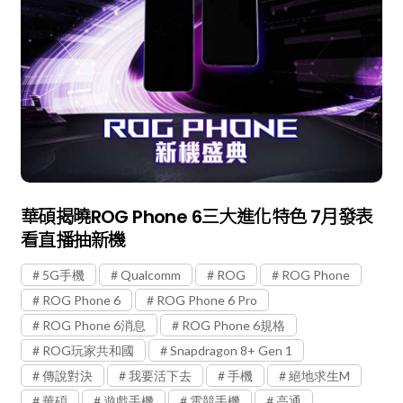
華碩揭曉ROG Phone 6三大進化特色 7月發表
看直播抽新機
5G手機
Qualcomm
ROG
ROG Phone
ROG Phone 6
ROG Phone 6 Pro
ROG Phone 6消息
ROG Phone 6規格
ROG玩家共和國
Snapdragon 8+ Gen 1
傳說對決
我要活下去
手機
絕地求生M
華碩
遊戲手機
電競手機
高通