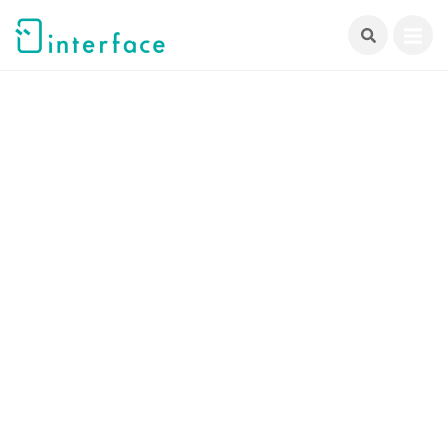
跳
至
主
要
內
容