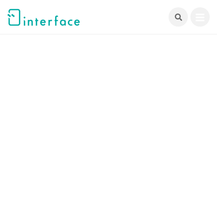
跳
至
主
要
內
容