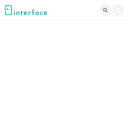
跳
至
主
要
內
容