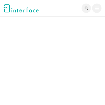
跳
至
主
要
內
容