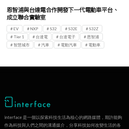
恩智浦與台達電合作開發下一代電動車平台、
成立聯合實驗室
EV
NXP
S32
S32E
S32Z
Tier 1
台達電
台達電子
恩智浦
智慧城市
汽車
電動汽車
電動車
interface 是一個以探索科技生活為核心的網路媒體，期許能夠
作為科技與人們之間的溝通媒介，分享科技如何改變生活的各