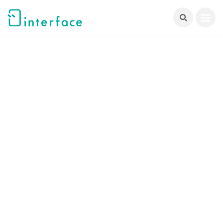
跳
至
主
要
內
容