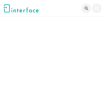
跳
至
主
要
內
容