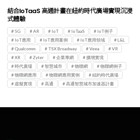
結合IoTaaS 高通計畫在紐約時代廣場實現沉浸
式體驗
5G
AR
IoT
IoTaaS
IoT例子
IoT應用
IoT應用案例
IoT應用領域
L&L
Qualcomm
TSX Broadway
Veea
VR
XR
Zyter
企業專網
擴增實境
時代廣場
智慧城市
物聯網
物聯網例子
物聯網應用
物聯網應用實例
紐約時代廣場
虛擬實境
高通
高通智慧城市加速器計畫